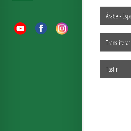
Árabe - Esp
Transliterac
Tasfir