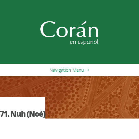
Navigation Menu
+
71. Nuh (Noé)