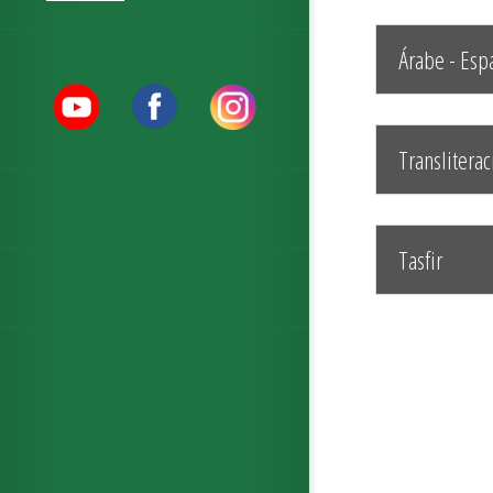
Árabe - Esp
Transliterac
Tasfir